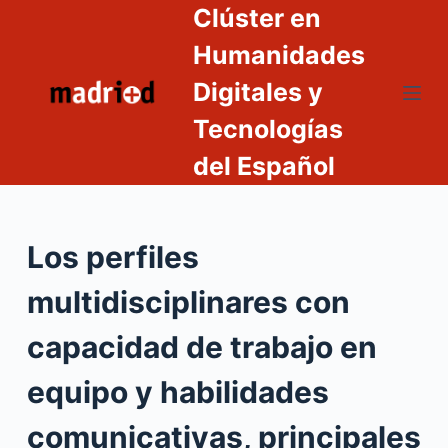
Clúster en
S
a
Humanidades
l
Digitales y
t
Tecnologías
a
r
del Español
a
l
c
Los perfiles
o
n
multidisciplinares con
t
e
capacidad de trabajo en
n
equipo y habilidades
i
d
comunicativas, principales
o