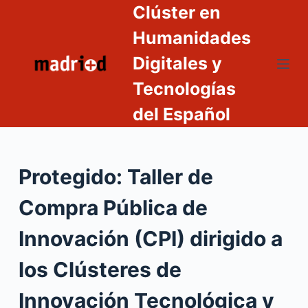
Clúster en
S
a
Humanidades
l
Digitales y
t
Tecnologías
a
r
del Español
a
l
c
Protegido: Taller de
o
n
Compra Pública de
t
e
Innovación (CPI) dirigido a
n
los Clústeres de
i
d
Innovación Tecnológica y
o