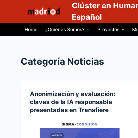
Clúster en Human
S
a
Español
l
Home
¿Quiénes Somos?
Proyectos
Mi
t
a
r
a
Categoría
Noticias
l
c
o
n
Anonimización y evaluación:
t
claves de la IA responsable
e
presentadas en Transfiere
n
i
d
o