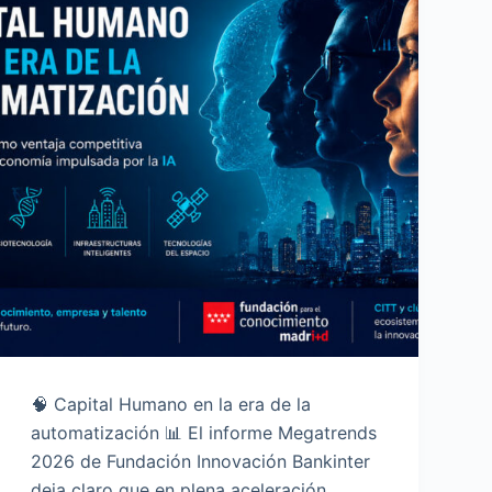
🧠 Capital Humano en la era de la
automatización 📊 El informe Megatrends
2026 de Fundación Innovación Bankinter
deja claro que en plena aceleración