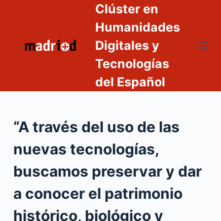
Clúster en
S
a
Humanidades
l
Digitales y
t
Tecnologías
a
r
del Español
a
l
c
“A través del uso de las
o
n
nuevas tecnologías,
t
e
buscamos preservar y dar
n
a conocer el patrimonio
i
d
histórico, biológico y
o