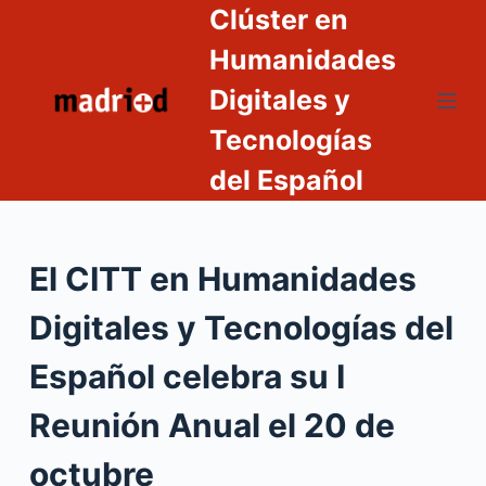
Clúster en
S
a
Humanidades
l
Digitales y
t
Tecnologías
a
r
del Español
a
l
c
El CITT en Humanidades
o
n
Digitales y Tecnologías del
t
e
Español celebra su I
n
Reunión Anual el 20 de
i
d
octubre
o